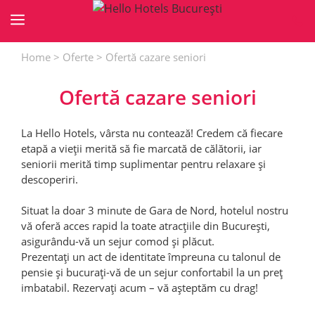
Sari
la
conținut
Home
>
Oferte
>
Ofertă cazare seniori
Ofertă cazare seniori
La Hello Hotels, vârsta nu contează! Credem că fiecare
etapă a vieții merită să fie marcată de călătorii, iar
seniorii merită timp suplimentar pentru relaxare și
descoperiri.
Situat la doar 3 minute de Gara de Nord, hotelul nostru
vă oferă acces rapid la toate atracțiile din București,
asigurându-vă un sejur comod și plăcut.
Prezentați un act de identitate împreuna cu talonul de
pensie și bucurați-vă de un sejur confortabil la un preț
imbatabil. Rezervați acum – vă așteptăm cu drag!