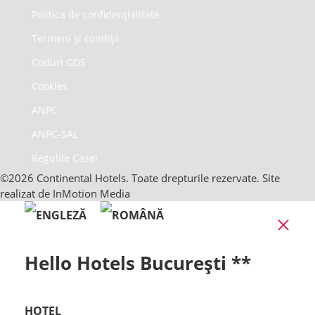
Politica de confidențialitate
Termeni și condiții
Coduri GDS
Cookies
ANPC
ANPC-SAL
Regulile Casei
©2026 Continental Hotels. Toate drepturile rezervate. Site
realizat de InMotion Media
Clo
Hello Hotels București **
HOTEL