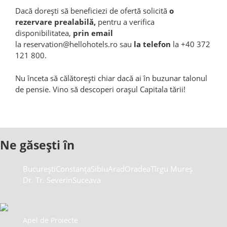
Dacă dorești să beneficiezi de ofertă solicită
o
rezervare prealabilă,
pentru a verifica
disponibilitatea,
prin email
la
reservation@hellohotels.ro
sau
la telefon
la
+40 372
121 800.
Nu înceta să călătorești chiar dacă ai în buzunar talonul
de pensie. Vino să descoperi orașul Capitala tării!
Ne găsești în
București
Constanța
Sibiu
Arad
Oradea
Tîrgu Mureș
Dr. Tr. Severin
Suceava
Apel de Proiecte