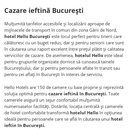
Cazare ieftină București
Mulțumită tarifelor accesibile și localizării aproape de
mijloacele de transport în comun din zona Gării de Nord,
hotel Hello București
este locul perfect pentru tinerii care
călătoresc cu un buget redus, dar și pentru seniorii care sunt
în căutarea unui raport excelent între prețul plătit și calitatea
serviciilor de cazare. De asemenea,
hotelul Hello
este ideal
pentru grupurile organizate dornice să cunoască tainele
Bucureștiului, dar și pentru persoanele aflate în tranzit sau
pentru cei aflați în București în interes de serviciu.
Hello Hotels are 150 de camere cu baie proprie și reprezintă
soluția optimă pentru
cazare ieftină în București.
Toate
camerele asigură un sejur confortabil mulțumită
numeroaselor facilități. Dotările, locația centrală și camerele
de hotel confortabile transformă
hotelul Hello
în opțiunea
ideală pentru persoanele care se află în căutarea unui
hotel
ieftin în București.