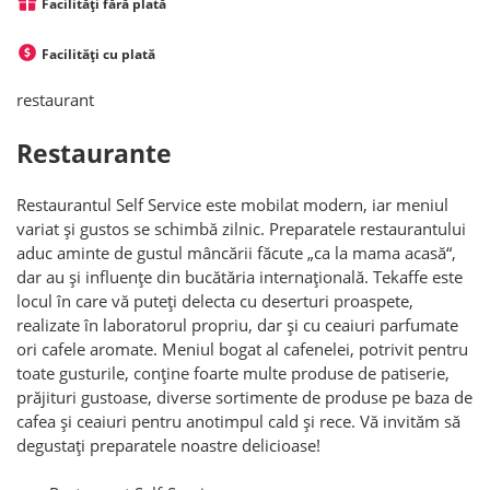
Facilități fără plată
Facilități cu plată
restaurant
Restaurante
Restaurantul Self Service este mobilat modern, iar meniul
variat și gustos se schimbă zilnic. Preparatele restaurantului
aduc aminte de gustul mâncării făcute „ca la mama acasă“,
dar au și influențe din bucătăria internațională. Tekaffe este
locul în care vă puteți delecta cu deserturi proaspete,
realizate în laboratorul propriu, dar și cu ceaiuri parfumate
ori cafele aromate. Meniul bogat al cafenelei, potrivit pentru
toate gusturile, conține foarte multe produse de patiserie,
prăjituri gustoase, diverse sortimente de produse pe baza de
cafea și ceaiuri pentru anotimpul cald și rece. Vă invităm să
degustați preparatele noastre delicioase!