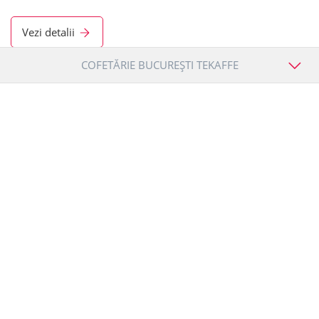
Vezi detalii
COFETĂRIE BUCUREȘTI TEKAFFE
+7
Cofetărie București Tekaffe
În cazul în care aveți un eveniment special și vreți să vă
îndulciți colegii de muncă sau familia, puteți comanda de la
noi mini-prăjituri, produse de patiserie sau un tort delicios.
Este suficient să ne spuneți despre ce eveniment este vorba,
iar noi vă vom ajuta cu plăcere în alegerea produselor
potrivite evenimentului.
Program
L-D: 6:00 - 22:00