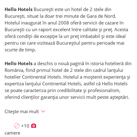
Hello Hotels
București este un hotel de 2 stele din
București, situat la doar trei minute de Gara de Nord.
Hotelul inaugurat în anul 2008 oferă servicii de cazare în
București cu un raport excelent între calitate și preț. Acesta
oferă condiții de excepție la un preț imbatabil și este ideal
pentru cei care vizitează Bucureștiul pentru perioade mai
scurte de timp.
Hello Hotels
a deschis o nouă pagină în istoria hotelieră din
România, fiind primul hotel de 2 stele din cadrul lanțului
hotelier Continental Hotels. Hotelul a moștenit experiența și
expertiza lanțului Continental Hotels, astfel că Hello Hotels
se poate caracteriza prin credibilitate și profesionalism,
oferind clienților garanția unor servicii mult peste așteptări.
Citește mai mult
+10
camere