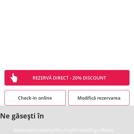
Continental Hotels – Sediul Central
Call center: +40 372 121 721
reservation@continentalhotels.ro
sales@continentalhotels.ro
REZERVĂ DIRECT - 20% DISCOUNT
Check-in online
Modifică rezervarea
Ne găsești în
București
Constanța
Sibiu
Arad
Oradea
Tîrgu Mureș