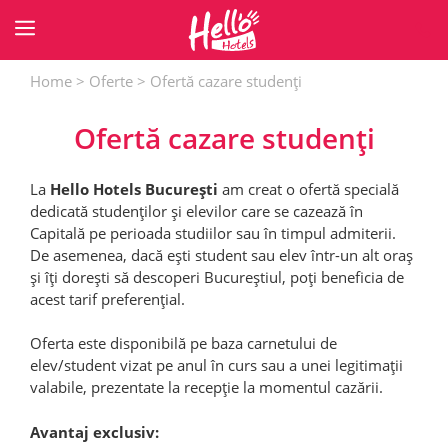
Sari
la
conținut
Home
>
Oferte
>
Ofertă cazare studenți
Ofertă cazare studenți
La
Hello Hotels București
am creat o ofertă specială
dedicată studenților și elevilor care se cazează în
Capitală pe perioada studiilor sau în timpul admiterii.
De asemenea, dacă ești student sau elev într-un alt oraș
și îți dorești să descoperi Bucureștiul, poți beneficia de
acest tarif preferențial.
Oferta este disponibilă pe baza carnetului de
elev/student vizat pe anul în curs sau a unei legitimații
valabile, prezentate la recepție la momentul cazării.
Avantaj exclusiv: