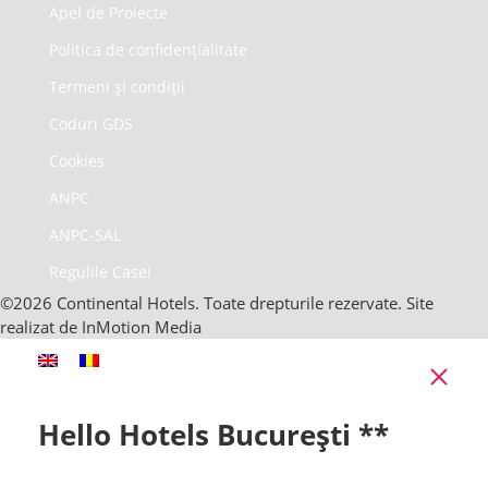
Apel de Proiecte
Politica de confidențialitate
Termeni și condiții
Coduri GDS
Cookies
ANPC
ANPC-SAL
Regulile Casei
©2026 Continental Hotels. Toate drepturile rezervate. Site
realizat de InMotion Media
Clo
Hello Hotels București **