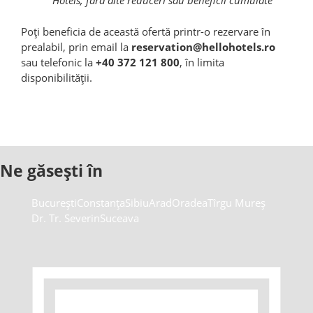
Hotels, fără alte reduceri sau beneficii cumulate
Poți beneficia de această ofertă printr-o rezervare în
prealabil, prin email la
reservation@hellohotels.ro
sau telefonic la
+40 372 121 800
, în limita
disponibilității.
Ne găsești în
București
Constanța
Sibiu
Arad
Oradea
Tîrgu Mureș
Dr. Tr. Severin
Suceava